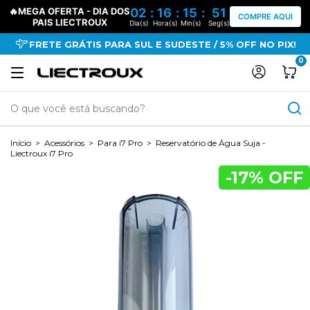
🔥MEGA OFERTA - DIA DOS
02
:
16
:
15
:
50
COMPRE AQUI
PAIS LIECTROUX
Dia(s)
Hora(s)
Min(s)
Seg(s)
FRETE GRÁTIS PARA SUL E SUDESTE / 5% OFF NO PIX!
0
Início
>
Acessórios
>
Para i7 Pro
>
Reservatório de Água Suja -
Liectroux i7 Pro
-
17
% OFF