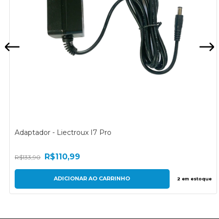
Adaptador - Liectroux I7 Pro
R$110,99
R$133,90
2
em estoque