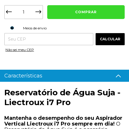
ALTERAR CEP
Entregas para o CEP:
Meios de envio
CALCULAR
Não sei meu CEP
Características
Reservatório de Água Suja -
Liectroux i7 Pro
Mantenha o desempenho do seu Aspirador
Vertical Liectroux i7 Pro sempre em dia!
O