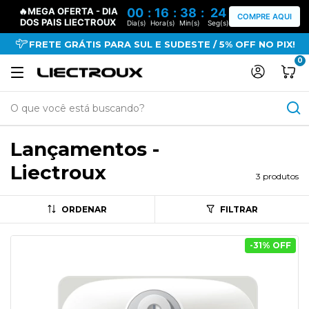
🔥MEGA OFERTA - DIA
00
:
16
:
38
:
24
COMPRE AQUI
DOS PAIS LIECTROUX
Dia(s)
Hora(s)
Min(s)
Seg(s)
FRETE GRÁTIS PARA SUL E SUDESTE / 5% OFF NO PIX!
0
Lançamentos -
Liectroux
3 produtos
ORDENAR
FILTRAR
-
31
% OFF