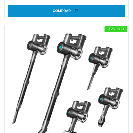
COMPRAR
-
32
% OFF