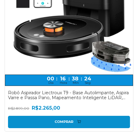
00
:
16
:
38
:
24
Dia
Hora
Min
Seg
Robô Aspirador Liectroux T9 - Base Autolimpante, Aspira
Varre e Passa Pano, Mapeamento Inteligente LiDAR,
Alexa, Google, Pelos de pet, Carpetes
R$2.265,00
R$2.899,00
COMPRAR