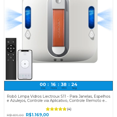
00
:
16
:
38
:
24
Dia
Hora
Min
Seg
Robô Limpa Vidros Liectroux S11 - Para Janelas, Espelhos
e Azulejos, Controle via Aplicativo, Controle Remoto e
Sensores Antiqueda, Bivolt
(4)
R$1.169,00
R$1.699,00