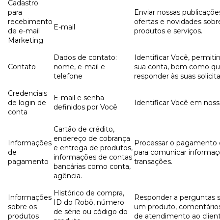
Cadastro
para
Enviar nossas publicações
recebimento
ofertas e novidades sobr
E-mail
de e-mail
produtos e serviços.
Marketing
Dados de contato:
Identificar Você, permit
Contato
nome, e-mail e
sua conta, bem como q
telefone
responder às suas solicit
Credenciais
E-mail e senha
de login de
Identificar Você em noss
definidos por Você
conta
Cartão de crédito,
endereço de cobrança
Informações
Processar o pagamento 
e entrega de produtos,
de
para comunicar informaç
informações de contas
pagamento
transações.
bancárias como conta,
agência.
Histórico de compra,
Informações
Responder a perguntas 
ID do Robô, número
sobre os
um produto, comentários
de série ou código do
produtos
de atendimento ao client