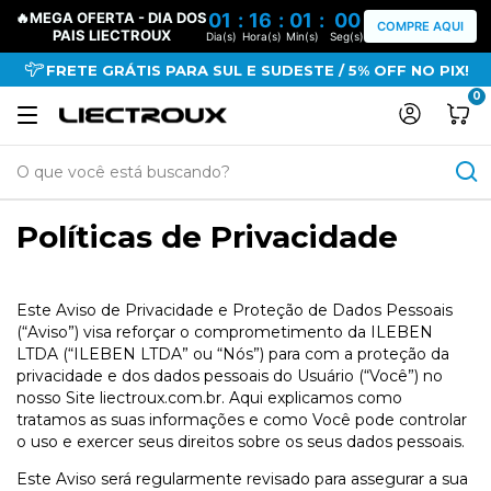
🔥MEGA OFERTA - DIA
01
:
16
:
00
:
59
COMPRE AQUI
DOS PAIS LIECTROUX
Dia(s)
Hora(s)
Min(s)
Seg(s)
FRETE GRÁTIS PARA SUL E SUDESTE / 5% OFF NO PIX!
0
Políticas de Privacidade
Este Aviso de Privacidade e Proteção de Dados Pessoais
(“Aviso”) visa reforçar o comprometimento da ILEBEN
LTDA (“ILEBEN LTDA” ou “Nós”) para com a proteção da
privacidade e dos dados pessoais do Usuário (“Você”) no
nosso Site liectroux.com.br. Aqui explicamos como
tratamos as suas informações e como Você pode controlar
o uso e exercer seus direitos sobre os seus dados pessoais.
Este Aviso será regularmente revisado para assegurar a sua