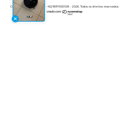
Copyright ILEBEN LTDA - 45218911000128 - 2026. Todos os direitos reservados.