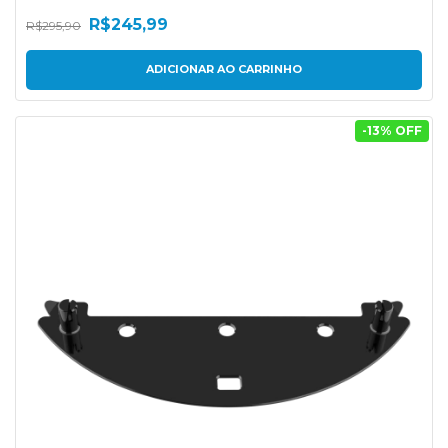
R$245,99
R$295,90
-
13
% OFF