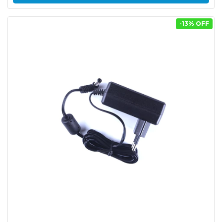
-
13
% OFF