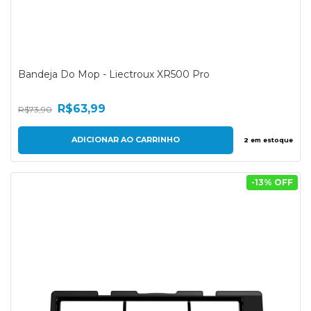
Bandeja Do Mop - Liectroux XR500 Pro
R$63,99
R$73,90
2
em estoque
-
13
% OFF