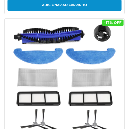
-
17
% OFF