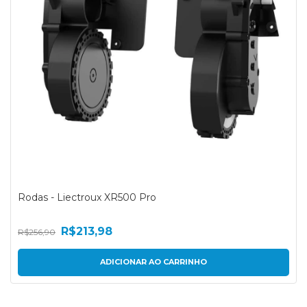
Rodas - Liectroux XR500 Pro
R$213,98
R$256,90