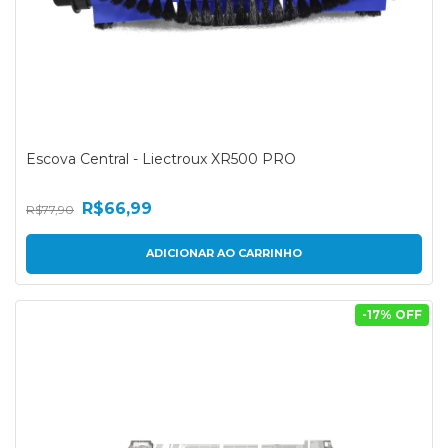
Escova Central - Liectroux XR500 PRO
R$66,99
R$77,90
-
17
% OFF