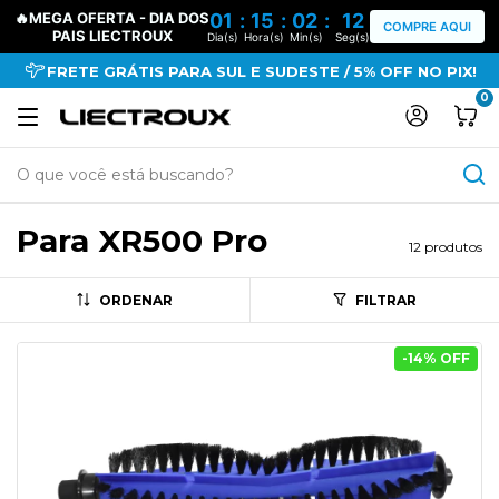
🔥MEGA OFERTA - DIA DOS
01
:
15
:
02
:
11
COMPRE AQUI
PAIS LIECTROUX
Dia(s)
Hora(s)
Min(s)
Seg(s)
FRETE GRÁTIS PARA SUL E SUDESTE / 5% OFF NO PIX!
0
Para XR500 Pro
12 produtos
ORDENAR
FILTRAR
-
14
% OFF