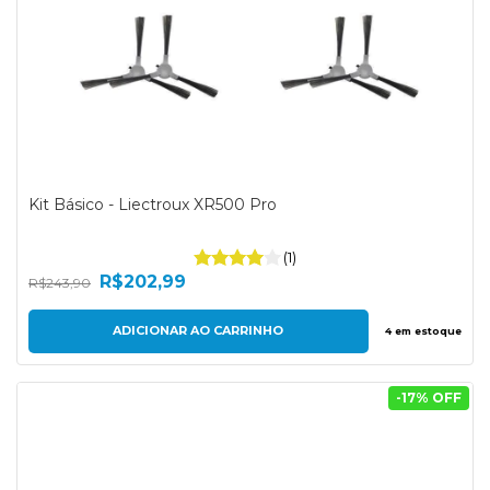
Kit Básico - Liectroux XR500 Pro
(1)
R$202,99
R$243,90
4
em estoque
-
17
% OFF