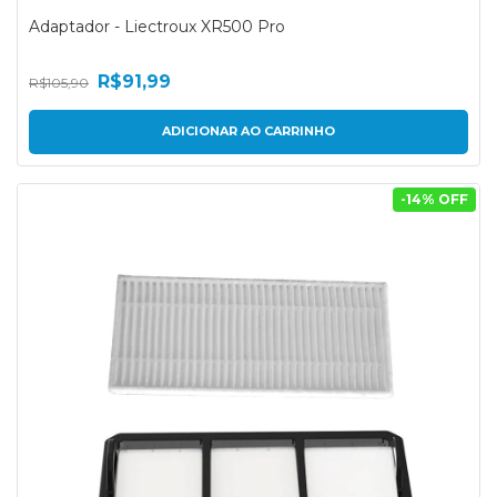
Adaptador - Liectroux XR500 Pro
R$91,99
R$105,90
-
14
% OFF