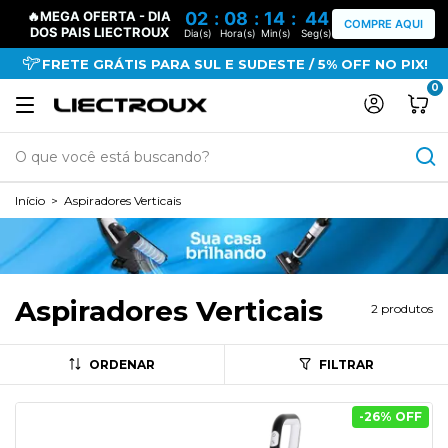
🔥MEGA OFERTA - DIA
02
:
08
:
14
:
44
COMPRE AQUI
DOS PAIS LIECTROUX
Dia(s)
Hora(s)
Min(s)
Seg(s)
FRETE GRÁTIS PARA SUL E SUDESTE / 5% OFF NO PIX!
0
Início
>
Aspiradores Verticais
Aspiradores Verticais
2 produtos
ORDENAR
FILTRAR
-
26
% OFF