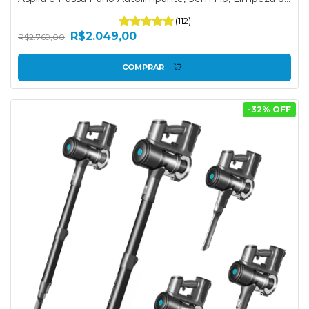
Sólidos e Líquidos, Para Pelos de Pet
(112)
R$2.049,00
R$2.769,00
COMPRAR
-
32
% OFF