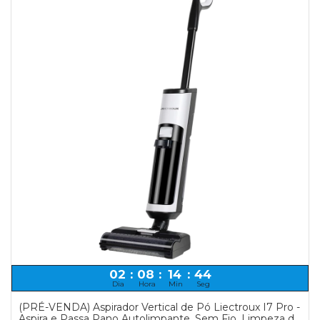
02
:
08
:
14
:
44
Dia
Hora
Min
Seg
(PRÉ-VENDA) Aspirador Vertical de Pó Liectroux I7 Pro -
Aspira e Passa Pano Autolimpante, Sem Fio, Limpeza de