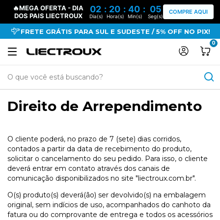
🔥MEGA OFERTA - DIA
02
:
20
:
40
:
05
COMPRE AQUI
DOS PAIS LIECTROUX
Dia(s)
Hora(s)
Min(s)
Seg(s)
FRETE GRÁTIS PARA SUL E SUDESTE / 5% OFF NO PIX!
0
Direito de Arrependimento
O cliente poderá, no prazo de 7 (sete) dias corridos,
contados a partir da data de recebimento do produto,
solicitar o cancelamento do seu pedido. Para isso, o cliente
deverá entrar em contato através dos canais de
comunicação disponibilizados no site "liectroux.com.br".
O(s) produto(s) deverá(ão) ser devolvido(s) na embalagem
original, sem indícios de uso, acompanhados do canhoto da
fatura ou do comprovante de entrega e todos os acessórios