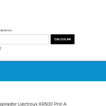
ALTERAR CEP
 CEP:
 de envio
CALCULAR
P
irador Liectroux XR500 Pro! A