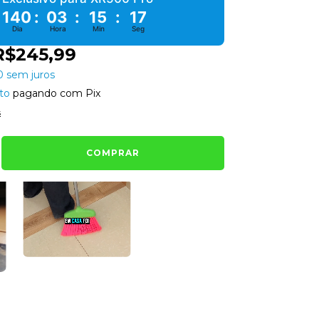
140
:
03
:
15
:
16
Dia
Hora
Min
Seg
R$245,99
0
sem juros
to
pagando com Pix
s