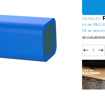
R$295,90
6
x
de
R$41,0
5% de descon
Ver mais detalhe