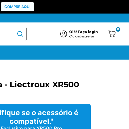
COMPRE AQUI
)
0
Olá!
Faça login
Ou cadastre-se
a - Liectroux XR500
ifique se o acessório é
compatível."
Exclusivo para XR500 Pro