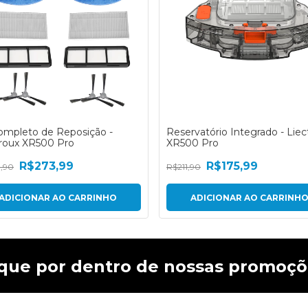
Completo de Reposição -
Reservatório Integrado - Liec
troux XR500 Pro
XR500 Pro
R$273,99
R$175,99
,90
R$211,90
ique por dentro de nossas promoçõ