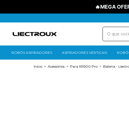
🔥MEGA OFER
ROBÔS ASPIRADORES
ASPIRADORES VERTICAIS
ROBÔS
Início
>
Acessórios
>
Para XR500 Pro
>
Bateria - Liect