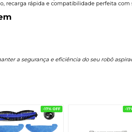
ção, recarga rápida e compatibilidade perfeita co
gem
anter a segurança e eficiência do seu robô aspira
-
17
% OFF
-
17