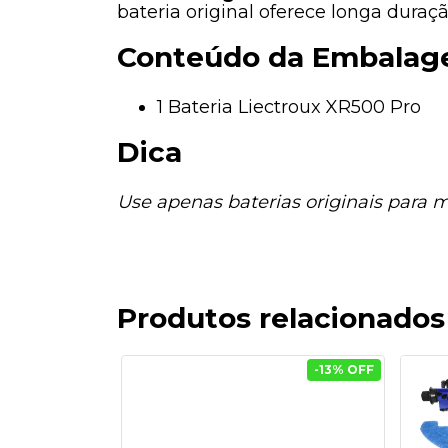
bateria original oferece longa dura
Conteúdo da Embala
1 Bateria Liectroux XR500 Pro
Dica
Use apenas baterias originais para m
Produtos relacionados
-
13
% OFF
-
13
% OFF