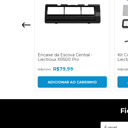
ectroux
Encaixe da Escova Central -
Kit 
Liectroux XR500 Pro
Liec
R$79,99
R$91,90
R$328
2
em estoque
F