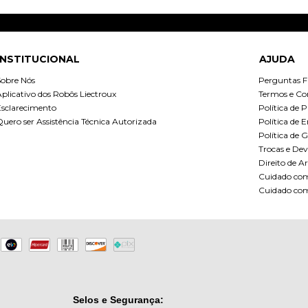
INSTITUCIONAL
AJUDA
Sobre Nós
Perguntas F
plicativo dos Robôs Liectroux
Termos e Co
Esclarecimento
Política de 
uero ser Assistência Técnica Autorizada
Política de 
Política de 
Trocas e Dev
Direito de 
Cuidado com 
Cuidado com
Selos e Segurança: