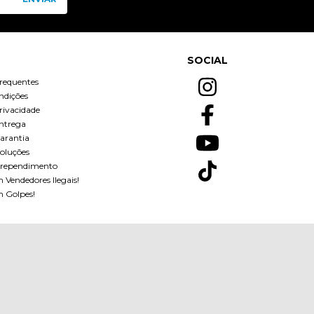
SOCIAL
requentes
ndições
Privacidade
Entrega
Garantia
oluções
Arrependimento
Vendedores Ilegais!
 Golpes!