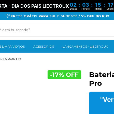
02
:
03
:
15
:
16
TA - DIA DOS PAIS LIECTROUX
Dia(s)
Hora(s)
Min(s)
Seg(s
FRETE GRÁTIS PARA SUL E SUDESTE / 5% OFF NO PIX!
 LIMPA VIDROS
ACESSÓRIOS
LANÇAMENTOS - LIECTROUX
roux XR500 Pro
Bateri
-
17
% OFF
Pro
"Ver