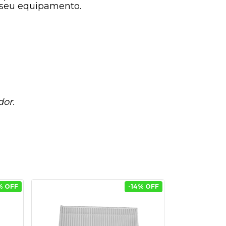
m seu equipamento.
dor.
% OFF
-
14
% OFF