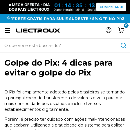
🔥MEGA OFERTA - DIA
01
:
14
:
35
:
13
COMPRE AQUI
DOS PAIS LIECTROUX
Dia(s)
Hora(s)
Min(s)
Seg(s)
FRETE GRÁTIS PARA SUL E SUDESTE / 5% OFF NO PIX!
0
Golpe do Pix: 4 dicas para
evitar o golpe do Pix
O Pix foi amplamente adotado pelos brasileiros se tornando
o principal meio de transferência de valores e veio para dar
mais comodidade aos usuários e incluir diversos
estabelecimentos digitalmente.
Porém, é preciso ter cuidado com ações mal-intencionadas
que acabam utilizando a praticidade do sistema para aplicar