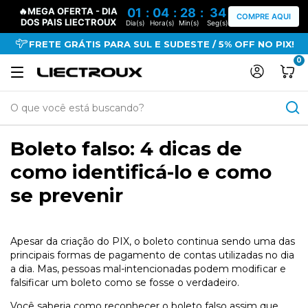
🔥MEGA OFERTA - DIA
01
:
04
:
28
:
34
COMPRE AQUI
DOS PAIS LIECTROUX
Dia(s)
Hora(s)
Min(s)
Seg(s)
FRETE GRÁTIS PARA SUL E SUDESTE / 5% OFF NO PIX!
0
Boleto falso: 4 dicas de
como identificá-lo e como
se prevenir
Apesar da criação do PIX, o boleto continua sendo uma das
principais formas de pagamento de contas utilizadas no dia
a dia. Mas, pessoas mal-intencionadas podem modificar e
falsificar um boleto como se fosse o verdadeiro.
Você saberia como reconhecer o boleto falso assim que